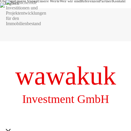
Über uns
Unsere Vision
Unsere Werte
Wer wir sind
Referenzen
Partner
Kontakt
wawakuk
Investment GmbH